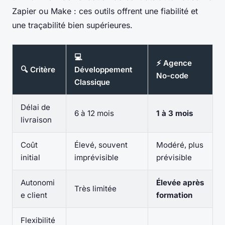
Zapier ou Make : ces outils offrent une fiabilité et
une traçabilité bien supérieures.
💻
⚡ Agence
🔍 Critère
Développement
No-code
Classique
Délai de
6 à 12 mois
1 à 3 mois
livraison
Coût
Élevé, souvent
Modéré, plus
initial
imprévisible
prévisible
Autonomi
Élevée après
Très limitée
e client
formation
Flexibilité