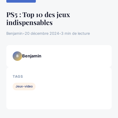
PS5 : Top 10 des jeux
indispensables
Benjamin
•
20 décembre 2024
•
3 min de lecture
Benjamin
B
TAGS
Jeux-video