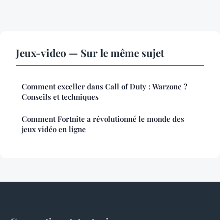
Jeux-video — Sur le même sujet
Comment exceller dans Call of Duty : Warzone ?
Conseils et techniques
Comment Fortnite a révolutionné le monde des
jeux vidéo en ligne