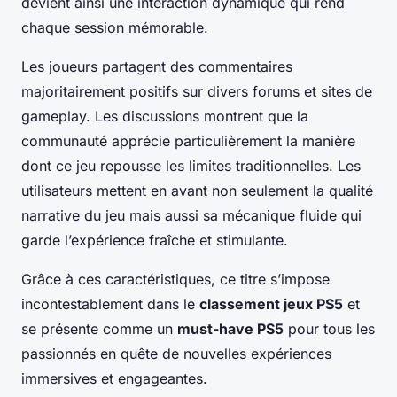
devient ainsi une interaction dynamique qui rend
chaque session mémorable.
Les joueurs partagent des commentaires
majoritairement positifs sur divers forums et sites de
gameplay. Les discussions montrent que la
communauté apprécie particulièrement la manière
dont ce jeu repousse les limites traditionnelles. Les
utilisateurs mettent en avant non seulement la qualité
narrative du jeu mais aussi sa mécanique fluide qui
garde l’expérience fraîche et stimulante.
Grâce à ces caractéristiques, ce titre s’impose
incontestablement dans le
classement jeux PS5
et
se présente comme un
must-have PS5
pour tous les
passionnés en quête de nouvelles expériences
immersives et engageantes.