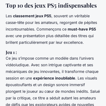
Top 10 des jeux PS5 indispensables
Les
classement jeux PS5
, souvent un véritable
casse-tête pour les amateurs, regorgent de pépites
incontournables. Commençons ce
must-have PS5
avec une présentation plus détaillée des titres qui
brillent particulièrement par leur excellence.
Jeu 1 :
Ce jeu s’impose comme un modèle dans l’univers
vidéoludique. Avec son intrigue captivante et ses
mécaniques de jeu innovantes, il transforme chaque
session en une
expérience inoubliable
. Les visuels
époustouflants et un design sonore immersif
plongent le joueur au cœur de mondes inédits. Salué
par la critique, ce titre a séduit autant les amateurs
de défis que les explorateurs avides de nouvelles